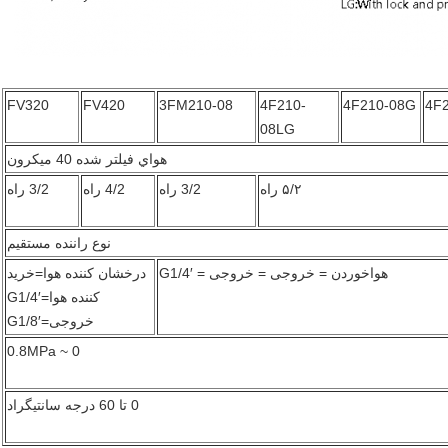
FV320
FV420
3FM210-08
4F210-
4F210-08G
4F
08LG
هواي فيلتر شده 40 ميکرون
۵/۲ راه
3/2 راه
4/2 راه
3/2 راه
نوع راننده مستقیم
هواخوردن = خروجی = خروجی = G1/4′
درخشان کننده هوا=خرید
کننده هوا=G1/4′
خروجی=G1/8′
0 ~ 0.8MPa
0 تا 60 درجه سانتیگراد