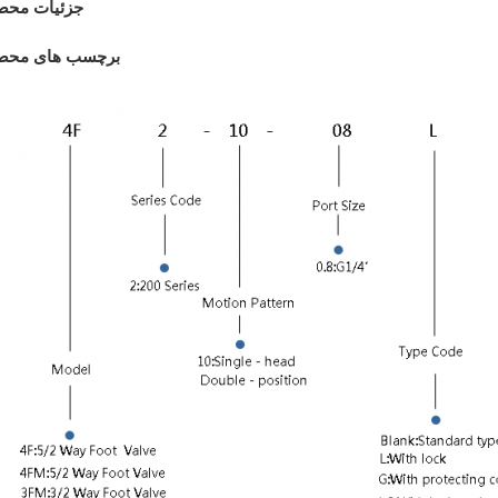
جزئیات محص
برچسب های محص