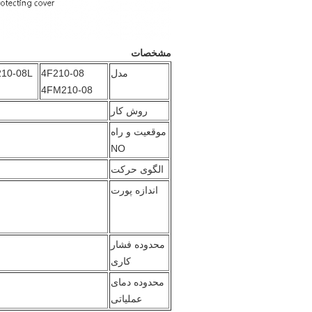
مشخصات
مدل
4F210-08
210-08L
4FM210-08
روش کار
موقعیت و راه
NO
الگوی حرکت
اندازه پورت
محدوده فشار
کاری
محدوده دمای
عملیاتی