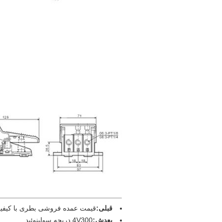
قبلی:
قیمت عمده فروشی بطری با کیفیت پ
بعدش:
4V300 دریچه سولینوئید