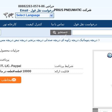
حراجی
86-0574-88882263
شرکت PRIUS PNEUMATIC
درخواست نقل قول
-
Email
Select Language
درخواست نقل قول
تماس با ما
کنترل کیفیت
کارخانه تور
جستجو
کردن
دریچه پنوماتیک دریچه زاویه ای دریچه صندلی دریچه برنجی دریچه نبض دریچه مس د
جزئیات محصول:
پرداخت:
شرایط پرداخت:
T/T، L/C، Paypal
قابلیت ارائه:
10000 قطعه/قطعه در ماه
مخاطب