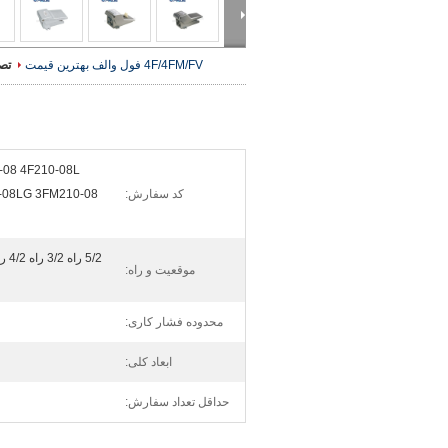
4F/4FM/FV فول والف
بهترین قیمت
تص
-08 4F210-08L
کد سفارش:
-08LG 3FM210-08
موقعیت و راه:
محدوده فشار کاری:
ابعاد کلی:
حداقل تعداد سفارش: