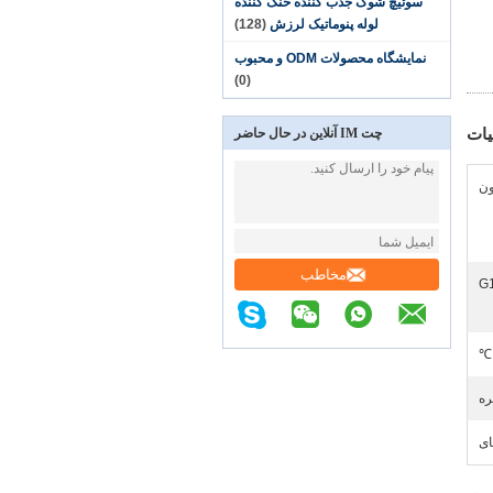
سوئیچ شوک جذب کننده خنک کننده
لوله پنوماتیک لرزش
(128)
نمایشگاه محصولات ODM و محبوب
(0)
ات
چت IM آنلاین در حال حاضر
مخاطب
G1
ره
ای