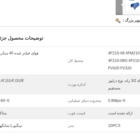
ویر بزرگ :
توضیحات محصول جزئی
4F210-08 4FM210
هوای فیلتر شده 40 میکرون
4F210-08G 4F210
محیط کار:
FV420 FV320
5/2 راه 3/2 راه 4/2 راه 3/2 راه، نوع درایور
/4′,G1/4′,G1/8′
اندازه پورت:
مستقیم
0~0.8Mpa
محدوده دمای عملیاتی:
0~60 ℃
ارائه نشده است
قیمت فوب:
مذاک
10PCS
بندر:
نینگبو یا شانگه