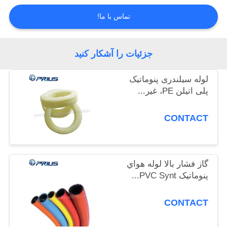
کیفیت
تماس با ما!
تماس
جزئیات را آشکار کنید
با
ما
لوله سیلندری پنوماتیک
پلی اتیلن PE، غیر...
درخواست
CONTACT
نقل
قول
گاز فشار بالا لوله هواي
نقشه
پنوماتيک PVC Synt...
سایت
CONTACT
PRIVACY