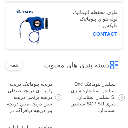
POLICY
فلزي محفظه اتوماتيک
لوله هواي پنوماتيک
فليکس...
CONTACT
دسته بندی های محبوب
همه
سیلندر پنوماتیک Dnc
دریچه پنوماتیک دریچه
سیلندر استاندارد سری
زاویه ای دریچه صندلی
SI سیلندر استاندارد
دریچه برنجی دریچه
سری SC / SU سیلندر
نبض دریچه مس دریچه
استاندارد
ببر دریچه دیافراگم در
قطعات پنوماتیک لوازم