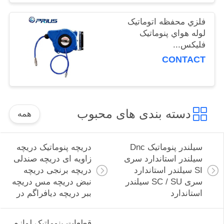
POLICY
فلزي محفظه اتوماتيک
لوله هواي پنوماتيک
فليکس...
CONTACT
دسته بندی های محبوب
همه
سیلندر پنوماتیک Dnc
دریچه پنوماتیک دریچه
سیلندر استاندارد سری
زاویه ای دریچه صندلی
SI سیلندر استاندارد
دریچه برنجی دریچه
سری SC / SU سیلندر
نبض دریچه مس دریچه
استاندارد
ببر دریچه دیافراگم در
قطعات پنوماتیک لوازم