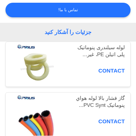
کیفیت
تماس با ما!
تماس
جزئیات را آشکار کنید
با
ما
لوله سیلندری پنوماتیک
پلی اتیلن PE، غیر...
درخواست
CONTACT
نقل
قول
گاز فشار بالا لوله هواي
نقشه
پنوماتيک PVC Synt...
سایت
CONTACT
PRIVACY