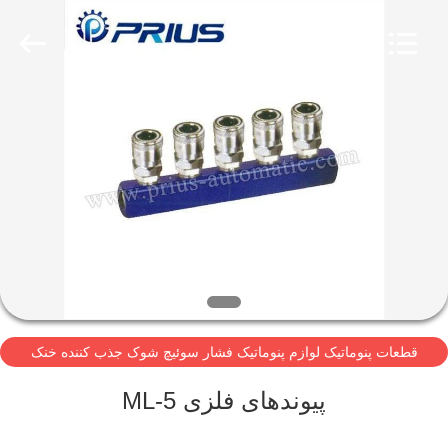
©
2024
-
2026
PRIUS
PNEUMATIC
COMPANY.
All
خانه
Rights
Reserved.
Developed
by
ECER
محصولات
دربارهی
ما
کارخانه
قطعات پنوماتیک لوازم پنوماتیک فشار سوئیچ شوک جذب کننده خنک
تور
کننده لوله پنوماتیک لرزش
پیوندهای فلزی ML-5
کنترل