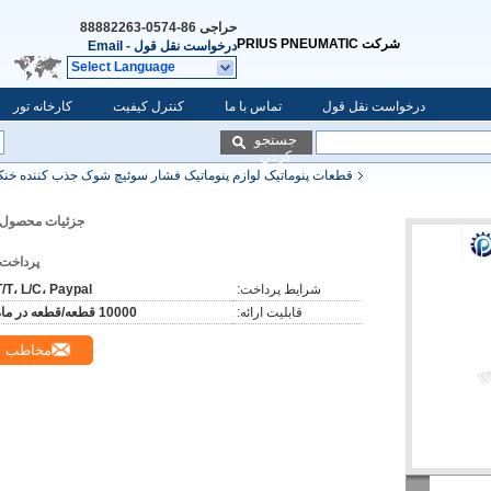
حراجی
86-0574-88882263
شرکت PRIUS PNEUMATIC
درخواست نقل قول
-
Email
Select Language
درخواست نقل قول
تماس با ما
کنترل کیفیت
کارخانه تور
جستجو
کردن
قطعات پنوماتیک لوازم پنوماتیک فشار سوئیچ شوک جذب کننده خنک 
جزئیات محصول:
پرداخت:
شرایط پرداخت:
T/T، L/C، Paypal
قابلیت ارائه:
10000 قطعه/قطعه در ماه
مخاطب