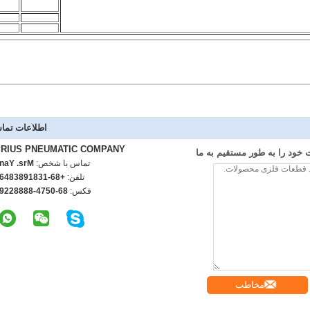
اطلاعات تما
PRIUS PNEUMATIC COMPANY
خود را به طور مستقیم به ما
تماس با شخص:
rs. Yang
تلفن:
86-13819838465
فکس:
6-0574-88882297
مخاطب