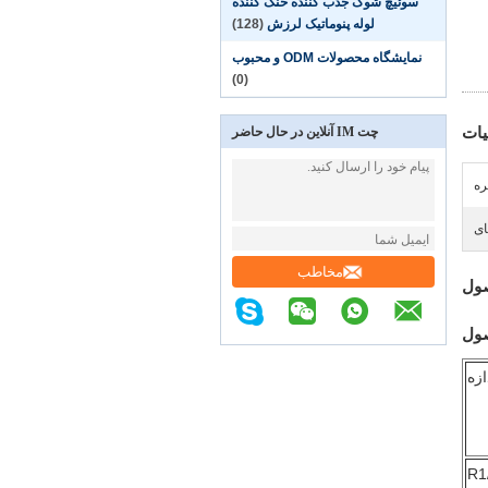
سوئیچ شوک جذب کننده خنک کننده
لوله پنوماتیک لرزش
(128)
نمایشگاه محصولات ODM و محبوب
(0)
ات
چت IM آنلاین در حال حاضر
ره
ای
مخاطب
ول
ول
ازه
R1/