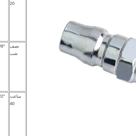
20
نصف
8′′
شب
ساعت
2′′
40