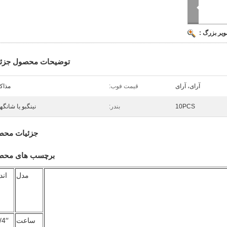
ویر بزرگ :
توضیحات محصول جزئی
آرای، آرای
قیمت فوب:
مذاک
10PCS
بندر:
نینگبو یا شانگه
جزئیات محص
برچسب های محص
مدل
اند
ساعت
4′′